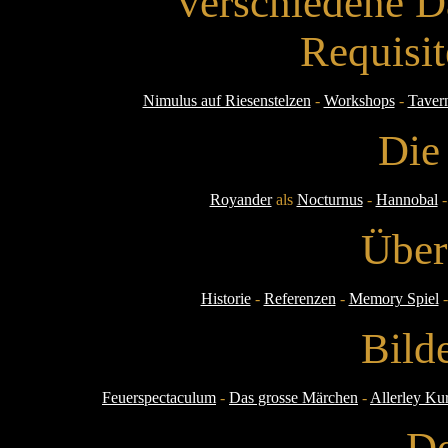
verschiedene D
Requisit
Nimulus auf Riesenstelzen
-
Workshops
-
Taver
Die
Royander
als
Nocturnus
-
Hannobal
Über
Historie
-
Referenzen
-
Memory Spiel
Bilde
Feuerspectaculum
-
Das grosse Märchen
-
Allerley Ku
De