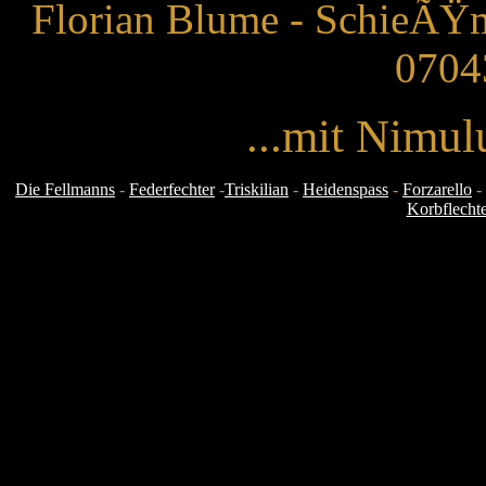
Florian Blume - SchieÃŸm
0704
...mit Nimul
Die Fellmanns
-
Federfechter
-
Triskilian
-
Heidenspass
-
Forzarello
-
Korbflecht