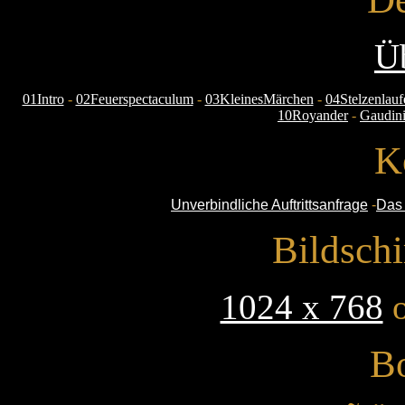
Üb
01Intro
-
02Feuerspectaculum
-
03KleinesMärchen
-
04Stelzenlauf
10Royander
-
Gaudin
K
Unverbindliche Auftrittsanfrage
-
Das
Bildsch
1024 x 768
o
B